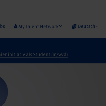
obs
Deutsch
My Talent Network
hier initiativ als Student (m/w/d)
.