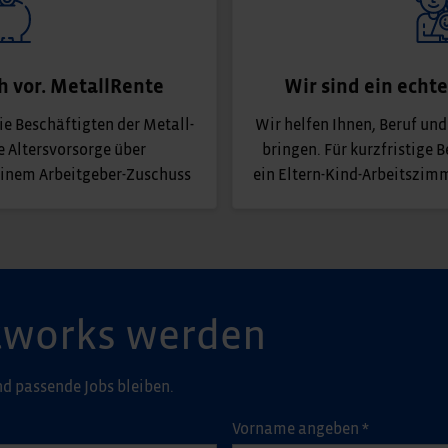
ch vor. MetallRente
Wir sind ein echt
e Beschäftigten der Metall-
Wir helfen Ihnen, Beruf und
e Altersvorsorge über
bringen. Für kurzfristige 
inem Arbeitgeber-Zuschuss
ein Eltern-Kind-Arbeitszim
Networks werden
d passende Jobs bleiben.
Vorname angeben
*