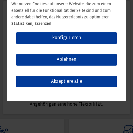
Wir nutzen Cookies auf unserer Website, die zum einen
essenziell für die Funktionalität der Seite sind und zum
andere dabei helfen, das Nutzererlebnis zu optimieren.
Statistiken, Essenziell
.
konfigurieren
Flexible Arbeitszeiten
Schul- und Kindergartenzeiten lassen sich nicht
Ablehnen
verschieben. Arbeitszeiten bis zu einem gewissen Grad
schon. Dank Gleitzeit und Teilzeitmodellen können
sich unsere Mitarbeiter den privaten Anforderungen
Akzeptiere alle
anpassen und von Tag zu Tag flexibel reagieren. Die
Gesellschaft ändert sich – wir passen uns an. Deshalb
ermöglichen wir Ihnen auch bei der Pflege von
Angehörigen eine hohe Flexibilität.