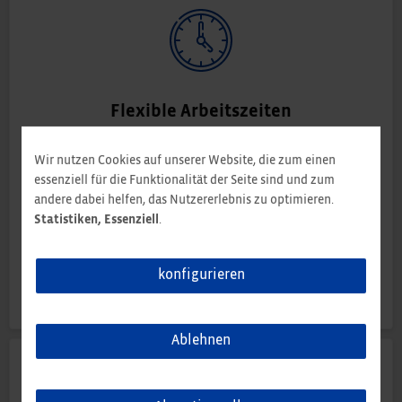
Flexible Arbeitszeiten
Schul- und Kindergartenzeiten lassen sich nicht
Wir nutzen Cookies auf unserer Website, die zum einen
verschieben. Arbeitszeiten bis zu einem gewissen Grad
essenziell für die Funktionalität der Seite sind und zum
schon. Dank Gleitzeit und Teilzeitmodellen können sich
andere dabei helfen, das Nutzererlebnis zu optimieren.
unsere Mitarbeiter den privaten Anforderungen
Statistiken, Essenziell
.
anpassen und von Tag zu Tag flexibel reagieren. Die
Gesellschaft ändert sich – wir passen uns an. Deshalb
konfigurieren
ermöglichen wir Ihnen auch bei der Pflege von
Angehörigen eine hohe Flexibilität.
Ablehnen