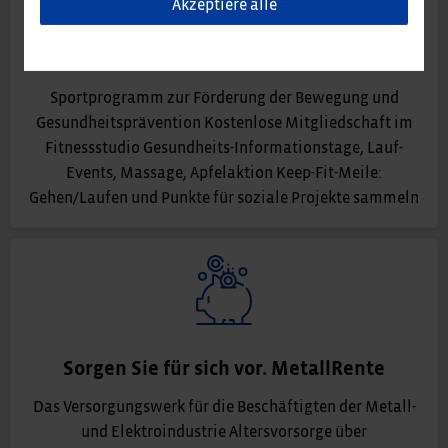
Akzeptiere alle
Bleiben Sie in Bewegung!
Sportprogramm zur Förderung der Bewegung und
Gesundheitsprävention Kostenlose Mitgliedschaft im
Fitnessstudio Gesundheits-Informationstage, Lauf-
Events, Massage, Apfelaktion Keep-Fit-Meile:
Gehen/Laufen und Punkte für soziale Projekte sammeln
Sorgen Sie für sich vor. MetallRente
Das Versorgungswerk für die Beschäftigten der Metall-
und Elektroindustrie Altersvorsorge über