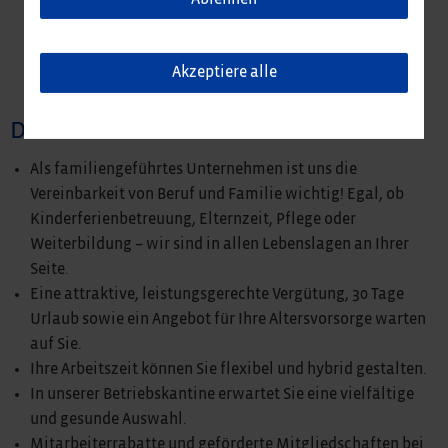
Freude daran, unterschiedliche Technologieteams
fachlich und disziplinarisch zu führen und
weiterzuentwickeln
Akzeptiere alle
Darauf dürfen Sie sich freuen
Als familiengeführtes Unternehmen ist uns die
Vereinbarkeit von Beruf und Familie wichtig! Egal, ob
Kinderferienbetreuung, Elternzeit, Pflege oder
Weiterbildung – wir sind in allen Lebenslagen an Ihrer
Seite.
Eine attraktive, leistungsgerechte Vergütung, 30 Tage
Urlaub sowie ein Angebot für Ihre Altersvorsorge warten
auf Sie.
Ihre Arbeitszeit können Sie flexibel und hybrid gestalten.
In unserer Betriebskantine erwartet Sie eine vielfältige
und gesunde Auswahl.
Mitarbeiterrabatte und geförderte Mitgliedschaften bei