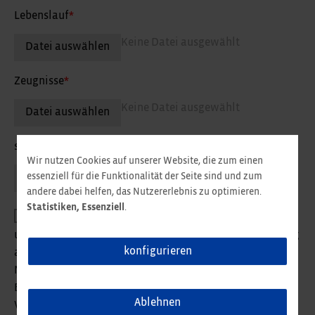
Lebenslauf
*
Keine Datei ausgewählt
Datei auswählen
Zeugnisse
*
Keine Datei ausgewählt
Datei auswählen
sonstiges
Wir nutzen Cookies auf unserer Website, die zum einen
Keine Datei ausgewählt
essenziell für die Funktionalität der Seite sind und zum
Datei auswählen
andere dabei helfen, das Nutzererlebnis zu optimieren.
Statistiken, Essenziell
.
Als Mitglied unseres Talent Networks ermöglichen Sie
uns den Kontakt mit Ihnen für Ihren weiteren Karriereweg
konfigurieren
aufrecht zu erhalten. Sie erhalten regelmäßig
Neuigkeiten zum Thema Karriere bei Reifenhäuser,
Einladungen und Informationen zu Fach- und Karriere
Ablehnen
Veranstaltungen sowie zu speziellen Stellenangeboten.