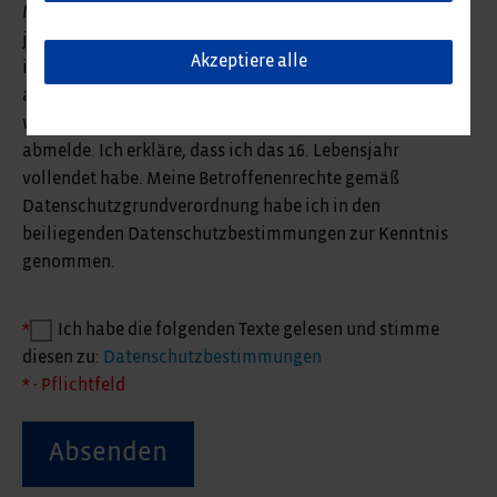
Meine Einwilligung zur Teilnahme am Talent Network ist
jederzeit widerruflich und der Widerruf kann
Akzeptiere alle
insbesondere per E-Mail an personal@reifenhauser.com
ausgeübt werden. Man wird meinen Datensatz löschen,
wenn ich mich von der Teilnahme am Talent Network
abmelde. Ich erkläre, dass ich das 16. Lebensjahr
vollendet habe. Meine Betroffenenrechte gemäß
Datenschutzgrundverordnung habe ich in den
beiliegenden Datenschutzbestimmungen zur Kenntnis
genommen.
*
Ich habe die folgenden Texte gelesen und stimme
diesen zu:
Datenschutzbestimmungen
* - Pflichtfeld
Absenden