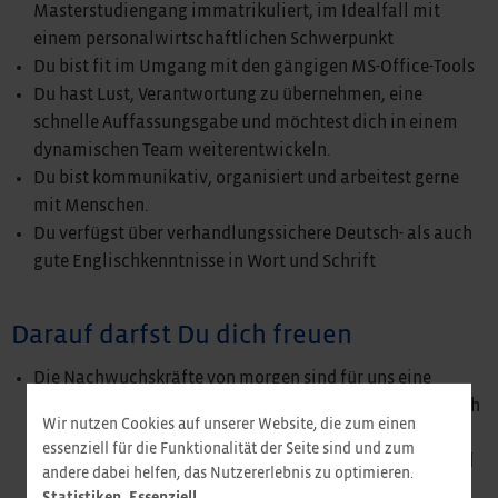
Masterstudiengang immatrikuliert, im Idealfall mit
einem personalwirtschaftlichen Schwerpunkt
Du bist fit im Umgang mit den gängigen MS-Office-Tools
Du hast Lust, Verantwortung zu übernehmen, eine
schnelle Auffassungsgabe und möchtest dich in einem
dynamischen Team weiterentwickeln.
Du bist kommunikativ, organisiert und arbeitest gerne
mit Menschen.
Du verfügst über verhandlungssichere Deutsch- als auch
gute Englischkenntnisse in Wort und Schrift
Darauf darfst Du dich freuen
Die Nachwuchskräfte von morgen sind für uns eine
wichtige Basis, daher legen wir Wert darauf, dass du dich
Wir nutzen Cookies auf unserer Website, die zum einen
einbringen kannst und trauen dir viel zu – egal ob du als
essenziell für die Funktionalität der Seite sind und zum
Werkstudierender, Praktikant, Bachelor- oder Masterand
andere dabei helfen, das Nutzererlebnis zu optimieren.
(m/w/d) bei uns bist!