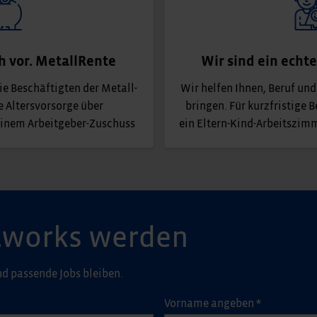
ch vor. MetallRente
Wir sind ein echt
e Beschäftigten der Metall-
Wir helfen Ihnen, Beruf und
e Altersvorsorge über
bringen. Für kurzfristige 
inem Arbeitgeber-Zuschuss
ein Eltern-Kind-Arbeitszim
Networks werden
d passende Jobs bleiben.
Vorname angeben
*