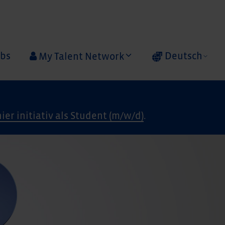
obs
Deutsch
My Talent Network
hier initiativ als Student (m/w/d)
.