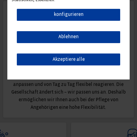
Statistiken, Essenziell
.
konfigurieren
Ablehnen
Flexible Arbeitszeiten
Schul- und Kindergartenzeiten lassen sich nicht
Akzeptiere alle
verschieben. Arbeitszeiten bis zu einem gewissen Grad
schon. Dank Gleitzeit und Teilzeitmodellen können
sich unsere Mitarbeiter den privaten Anforderungen
anpassen und von Tag zu Tag flexibel reagieren. Die
Gesellschaft ändert sich – wir passen uns an. Deshalb
ermöglichen wir Ihnen auch bei der Pflege von
Angehörigen eine hohe Flexibilität.