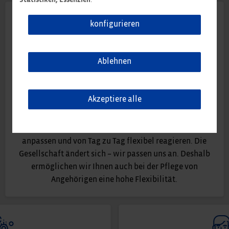
Statistiken, Essenziell
.
konfigurieren
Ablehnen
Flexible Arbeitszeiten
Schul- und Kindergartenzeiten lassen sich nicht
Akzeptiere alle
verschieben. Arbeitszeiten bis zu einem gewissen Grad
schon. Dank Gleitzeit und Teilzeitmodellen können
sich unsere Mitarbeiter den privaten Anforderungen
anpassen und von Tag zu Tag flexibel reagieren. Die
Gesellschaft ändert sich – wir passen uns an. Deshalb
ermöglichen wir Ihnen auch bei der Pflege von
Angehörigen eine hohe Flexibilität.