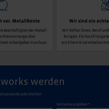
ch vor. MetallRente
Wir sind ein echt
e Beschäftigten der Metall-
Wir helfen Ihnen, Beruf und
e Altersvorsorge über
bringen. Für kurzfristige 
inem Arbeitgeber-Zuschuss
ein Eltern-Kind-Arbeitszim
Networks werden
d passende Jobs bleiben.
Vorname angeben
*