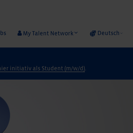
obs
Deutsch
My Talent Network
hier initiativ als Student (m/w/d)
.